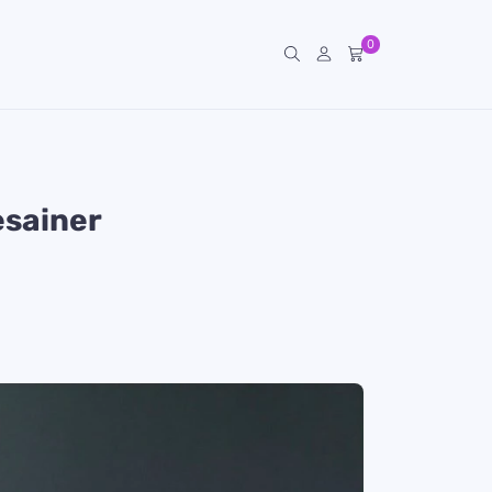
0
esainer