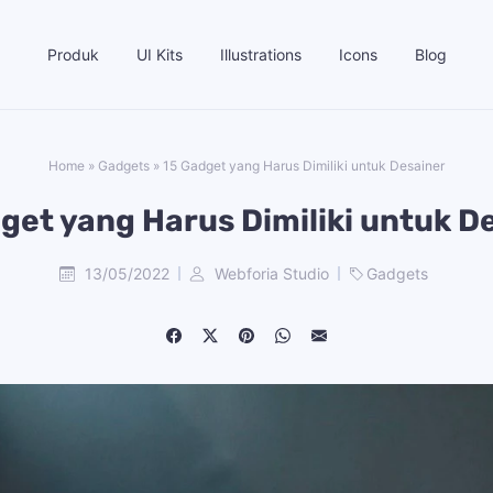
Produk
UI Kits
Illustrations
Icons
Blog
Home
»
Gadgets
»
15 Gadget yang Harus Dimiliki untuk Desainer
get yang Harus Dimiliki untuk D
13/05/2022
Webforia Studio
Gadgets