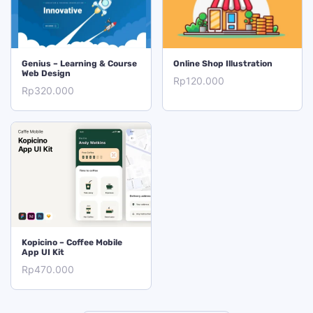
TAMBAH KE KERANJANG
TAMBAH KE KERANJANG
Genius – Learning & Course
Online Shop Illustration
Web Design
Rp
120.000
Rp
320.000
TAMBAH KE KERANJANG
Kopicino – Coffee Mobile
App UI Kit
Rp
470.000