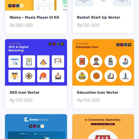
TAMBAH KE KERANJANG
TAMBAH KE KERANJANG
iRama – Music Player UI Kit
Rocket Start Up Vector
Rp
380.000
Rp
120.000
TAMBAH KE KERANJANG
TAMBAH KE KERANJANG
SEO Icon Vector
Education Icon Vector
Rp
150.000
Rp
150.000